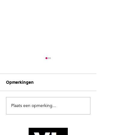
Opmerkingen
De nieuwe wethouders
Verkiezingsuits
Plaats een opmerking...
duidingsbijeen