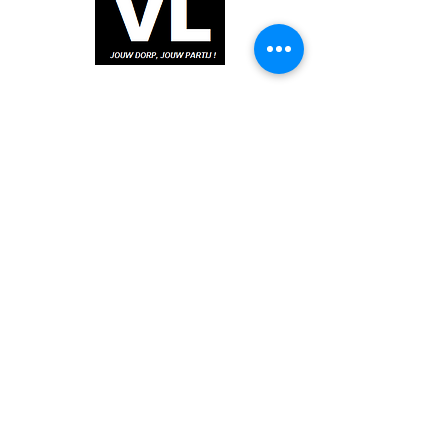
wil je ons financieel steunen ?
NL90 INGB 0005 5342 87
privacy verklaring
volg ons op facebook